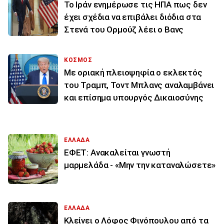
To Ιράν ενημέρωσε τις ΗΠΑ πως δεν
έχει σχέδια να επιβάλει διόδια στα
Στενά του Ορμούζ λέει ο Βανς
ΚΟΣΜΟΣ
Με οριακή πλειοψηφία ο εκλεκτός
του Τραμπ, Τοντ Μπλανς αναλαμβάνει
και επίσημα υπουργός Δικαιοσύνης
ΕΛΛΑΔΑ
ΕΦΕΤ: Ανακαλείται γνωστή
μαρμελάδα - «Μην την καταναλώσετε»
ΕΛΛΑΔΑ
Κλείνει ο Λόφος Φινόπουλου από τα