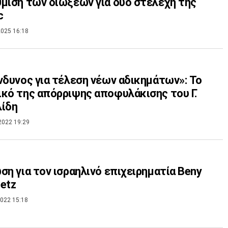
μιση των διώξεων για δύο στελέχη της
c
025 16:18
νδυνος για τέλεση νέων αδικημάτων»: Το
κό της απόρριψης αποφυλάκισης του Γ.
λίδη
2022 19:29
ση για τον ισραηλινό επιχειρηματία Beny
etz
022 15:18