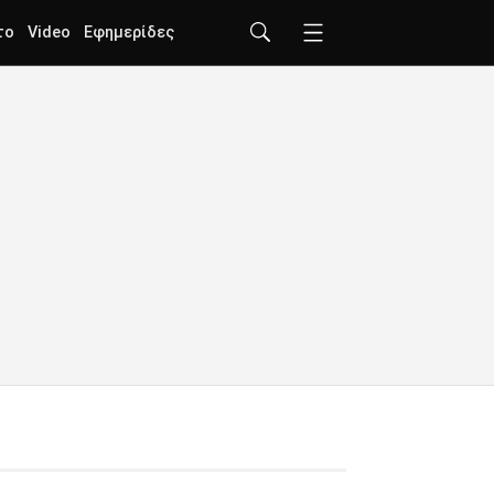
το
Video
Εφημερίδες