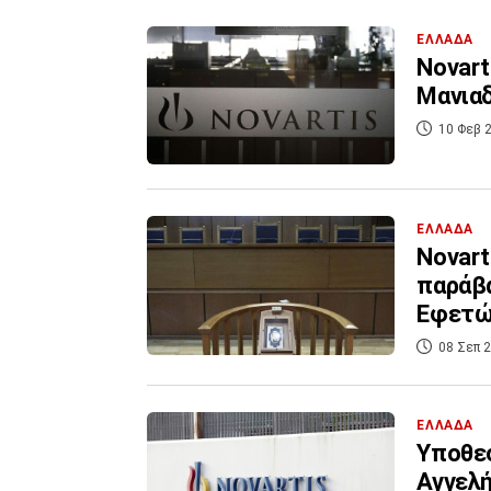
ΕΛΛΑΔΑ
Novart
Μανια
10 Φεβ 2
ΕΛΛΑΔΑ
Novart
παράβ
Εφετώ
08 Σεπ 2
ΕΛΛΑΔΑ
Υποθεσ
Αγγελή