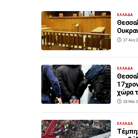
ΕΛΛΑΔΑ
Θεσσαλ
Ουκραν
27 Αυγ 2
ΕΛΛΑΔΑ
Θεσσαλ
17χρο
χώρα 
28 Μάι 2
ΕΛΛΑΔΑ
Τέμπη: