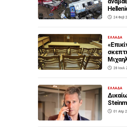
αναβάθ
Helleni
24 Φεβ 2
ΕΛΛΑΔΑ
«Επικί
σκεπτι
Μιχαη
28 Ιουλ 
ΕΛΛΑΔΑ
Δικαίω
Steinm
01 Απρ 2