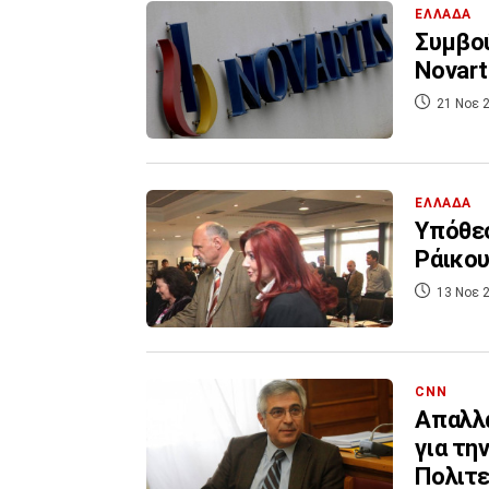
ΕΛΛΑΔΑ
Συμβού
Novart
21 Νοε 2
ΕΛΛΑΔΑ
Υπόθεσ
Ράικου
13 Νοε 2
CNN
Απαλλά
για τη
Πολιτε