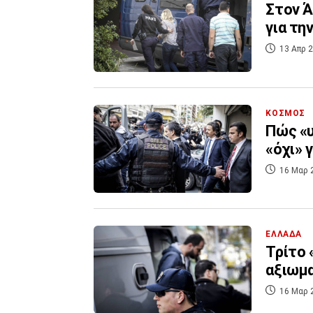
Στον Ά
για τη
13 Απρ 2
ΚΟΣΜΟΣ
Πώς «υ
«όχι» 
16 Μαρ 
ΕΛΛΑΔΑ
Τρίτο 
αξιωμ
16 Μαρ 