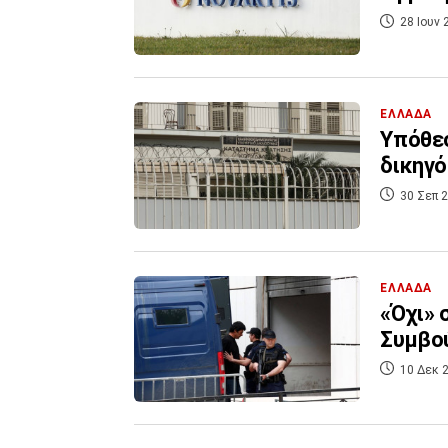
28 Ιουν 
ΕΛΛΑΔΑ
Υπόθεσ
δικηγό
30 Σεπ 2
ΕΛΛΑΔΑ
«Όχι» 
Συμβού
10 Δεκ 2