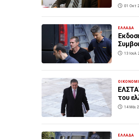
01 Οκτ 
ΕΛΛΑΔΑ
Έκδοση
Συμβο
13 Ιουλ 
ΟΙΚΟΝΟΜ
ΕΛΣΤΑΤ
του ελ
14 Μάι 2
ΕΛΛΑΔΑ