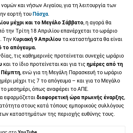
ομών και νήσων Αιγαίου, για τη λειτουργία των
την εορτή του
Πάσχα
.
ίου μέχρι και το Μεγάλο Σάββατο
, η αγορά θα
πό την Τρίτη 18 Απριλίου επανέρχεται το ωράριο
. Tην Κ
υριακή 9 Απριλίου
τα καταστήματα θα είναι
 6 το απόγευμα.
ίας, τις καθημερινές προτείνεται συνεχές ωράριο
υ
και το ίδιο προτείνεται και για τις
ημέρες από τη
η Πέμπτη
, ενώ για τη Μεγάλη Παρασκευή το ωράριο
ημέρι μέχρι τις 7 το απόγευμα – και για το Μεγάλο
3 το μεσημέρι, όπως αναφέρει το ΑΠΕ.
να εφαρμόζεται
διαφορετική ώρα πρωινής έναρξης
,
υνατότητα στους κατά τόπους εμπορικούς συλλόγους
 των καταστημάτων της περιοχής ευθύνης τους.
 μας στο
YouTube