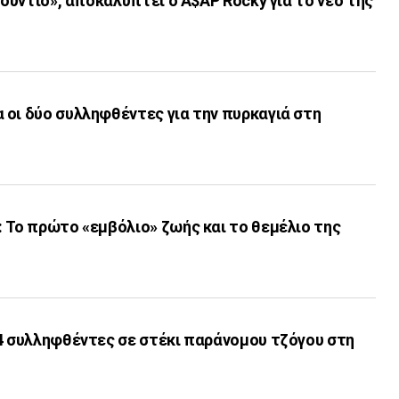
τούντιο», αποκαλύπτει ο A$AP Rocky για το νέο της
 οι δύο συλληφθέντες για την πυρκαγιά στη
 Το πρώτο «εμβόλιο» ζωής και το θεμέλιο της
 4 συλληφθέντες σε στέκι παράνομου τζόγου στη