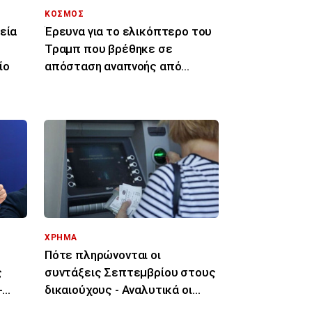
ΚΟΣΜΟΣ
εία
Έρευνα για το ελικόπτερο του
Τραμπ που βρέθηκε σε
ίο
απόσταση αναπνοής από
επιβατικό αεροπλάνο
ΧΡΗΜΑ
Πότε πληρώνονται οι
ς
συντάξεις Σεπτεμβρίου στους
-
δικαιούχους - Αναλυτικά οι
028
ημερομηνίες