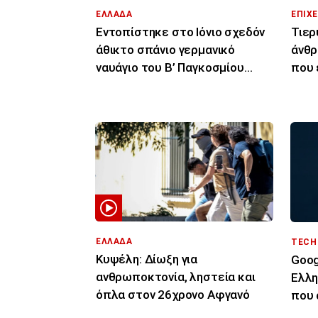
ΕΛΛΑΔΑ
ΕΠΙΧΕ
Εντοπίστηκε στο Ιόνιο σχεδόν
Τιερ
άθικτο σπάνιο γερμανικό
άνθρ
ναυάγιο του Β’ Παγκοσμίου
που 
Πολέμου
διασ
Κύπ
ΕΛΛΑΔΑ
TECH
Κυψέλη: Δίωξη για
Goog
ανθρωποκτονία, ληστεία και
Ελλη
όπλα στον 26χρονο Αφγανό
που 
«τιμό