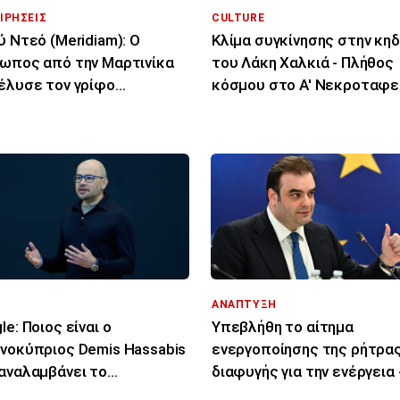
ΙΡΗΣΕΙΣ
CULTURE
ύ Ντεό (Meridiam): Ο
Κλίμα συγκίνησης στην κηδ
ωπος από την Μαρτινίκα
του Λάκη Χαλκιά - Πλήθος
έλυσε τον γρίφο
κόσμου στο Α' Νεκροταφε
ύνδεσης Ελλάδας -
ρου
ΑΝΑΠΤΥΞΗ
le: Ποιος είναι ο
Υπεβλήθη το αίτημα
νοκύπριος Demis Hassabis
ενεργοποίησης της ρήτρα
αναλαμβάνει το
διαφυγής για την ενέργεια 
νι» της ΑΙ
Επενδύσεις 1 δισ. ως το 2