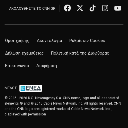
ΑΚΟΛΟΥΘΗΣΤΕ ΤΟ CNN.GR
Όροι χρήσης
Δεοντολογία
Ρυθμίσεις Cookies
Δήλωση εχεμύθειας
Πολιτική κατά της Διαφθοράς
Επικοινωνία
Διαφήμιση
ΜΕΛΟΣ
© 2015 - 2026 D.G. Newsagency S.A. CNN name, logo and all associated
elements ® and © 2015 Cable News Network, Inc. All rights reserved. CNN
and the CNN logo are registered marks of Cable News Network, Inc.,
displayed with permission