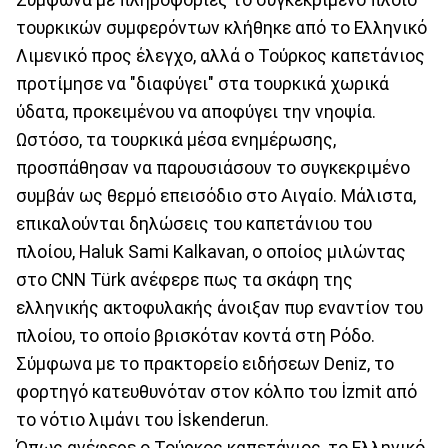
τουρκικών συμφερόντων κλήθηκε από το Ελληνικό
Λιμενικό προς έλεγχο, αλλά ο Τούρκος καπετάνιος
προτίμησε να "διαφύγει" στα τουρκικά χωρικά
ύδατα, προκειμένου να αποφύγει την νηοψία.
Ωστόσο, τα τουρκικά μέσα ενημέρωσης,
προσπάθησαν να παρουσιάσουν το συγκεκριμένο
συμβάν ως θερμό επεισόδιο στο Αιγαίο. Μάλιστα,
επικαλούνται δηλώσεις του καπετάνιου του
πλοίου, Haluk Sami Kalkavan, ο οποίος μιλώντας
στο CNN Türk ανέφερε πως τα σκάφη της
ελληνικής ακτοφυλακής άνοιξαν πυρ εναντίον του
πλοίου, το οποίο βρισκόταν κοντά στη Ρόδο.
Σύμφωνα με το πρακτορείο ειδήσεων Deniz, το
φορτηγό κατευθυνόταν στον κόλπο του İzmit από
το νότιο λιμάνι του İskenderun.
Όπως ανέφερε ο Τούρκος καπετάνιος, το Ελληνικό