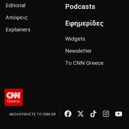
Editorial
Podcasts
Απόψεις
Εφημερίδες
Explainers
Widgets
Newsletter
Το CNN Greece
ΑΚΟΛΟΥΘΗΣΤΕ ΤΟ CNN.GR