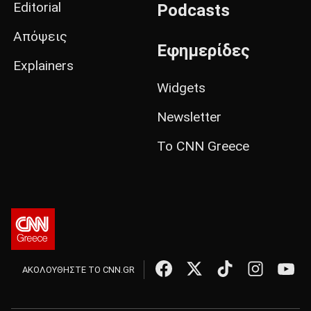
Editorial
Podcasts
Απόψεις
Εφημερίδες
Explainers
Widgets
Newsletter
Το CNN Greece
ΑΚΟΛΟΥΘΗΣΤΕ ΤΟ CNN.GR