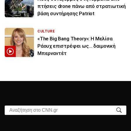
πτήσεις drone πάνω από στρατιωτική
βάση συντήρησης Patriot
CULTURE
«The Big Bang Theory»: Η Μελίσα
Ράουχ επιστρέφει ως… δαιμονική
Μπερναντέτ
Αναζήτηση στο CNN.gr