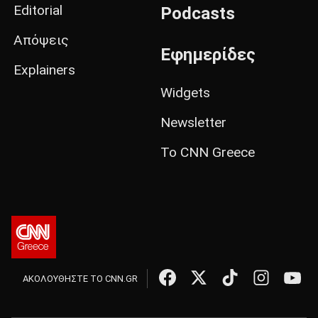
Editorial
Podcasts
Απόψεις
Εφημερίδες
Explainers
Widgets
Newsletter
Το CNN Greece
ΑΚΟΛΟΥΘΗΣΤΕ ΤΟ CNN.GR