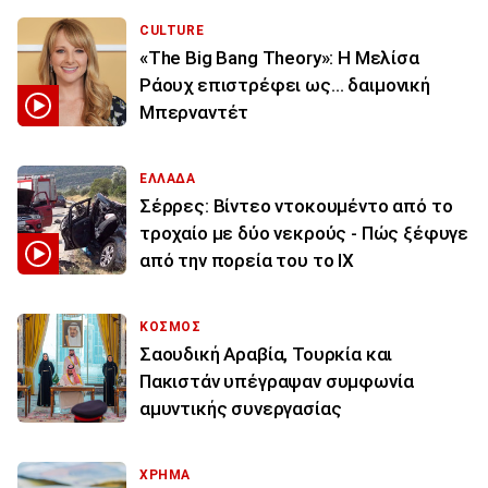
CULTURE
«The Big Bang Theory»: Η Μελίσα
Ράουχ επιστρέφει ως… δαιμονική
Μπερναντέτ
ΕΛΛΑΔΑ
Σέρρες: Βίντεο ντοκουμέντο από το
τροχαίο με δύο νεκρούς - Πώς ξέφυγε
από την πορεία του το ΙΧ
ΚΟΣΜΟΣ
Σαουδική Αραβία, Τουρκία και
Πακιστάν υπέγραψαν συμφωνία
αμυντικής συνεργασίας
ΧΡΗΜΑ