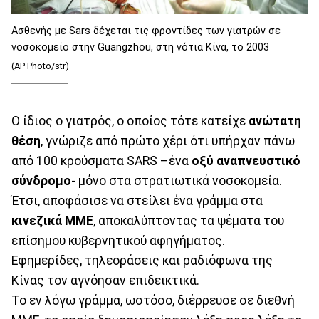
Ασθενής με Sars δέχεται τις φροντίδες των γιατρών σε
νοσοκομείο στην Guangzhou, στη νότια Κίνα, το 2003
(AP Photo/str)
Ο ίδιος ο γιατρός, ο οποίος τότε κατείχε
ανώτατη
θέση
, γνώριζε από πρώτο χέρι ότι υπήρχαν πάνω
από 100 κρούσματα SARS –ένα
οξύ αναπνευστικό
σύνδρομο
- μόνο στα στρατιωτικά νοσοκομεία.
Έτσι, αποφάσισε να στείλει ένα γράμμα στα
κινεζικά ΜΜΕ
, αποκαλύπτοντας τα ψέματα του
επίσημου κυβερνητικού αφηγήματος.
Εφημερίδες, τηλεοράσεις και ραδιόφωνα της
Κίνας τον αγνόησαν επιδεικτικά.
Το εν λόγω γράμμα, ωστόσο, διέρρευσε σε διεθνή