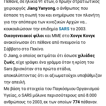
Πέθανε, σε ηλικία 91 ετών, ο πρώην στρατιωτικός
χειρουργός
Jiang Yanyong
, ο άνθρωπος που
έσπασε τη σιωπή του και ενημέρωσε τον πλανήτη
για την απόπειρα των κινεζικών Αρχών να…
κουκουλώσουν την επιδημία
SARS
το 2003.
Οικογενειακοί φίλοι
και ΜΜΕ στο
Χονγκ Κονγκ
ανακοίνωσαν ότι πέθανε από πνευμονία το
Σάββατο στο Πεκίνο.
O Jiang, ο οποίος εκτιμάται ότι έσωσε
χιλιάδες
ζωές
, είχε γράψει ένα γράμμα όταν η κρίση του
Sars βρισκόταν στα πρώτα στάδια,
αποκαλύπτοντας ότι οι αξιωματούχοι υποβάθμιζαν
την απειλή.
Με βάση τα στοιχεία του Παγκόσμιου Οργανισμού
Υγείας, ο SARS μόλυνε περισσότερους από 8.000
ανθρώπους το 2003, εκ των οποίων
774
πέθαναν.