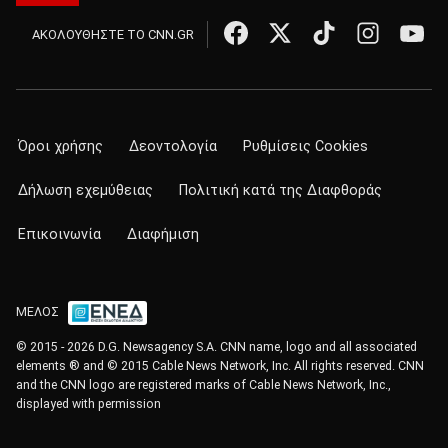
ΑΚΟΛΟΥΘΗΣΤΕ ΤΟ CNN.GR
Όροι χρήσης
Δεοντολογία
Ρυθμίσεις Cookies
Δήλωση εχεμύθειας
Πολιτική κατά της Διαφθοράς
Επικοινωνία
Διαφήμιση
ΜΕΛΟΣ
© 2015 - 2026 D.G. Newsagency S.A. CNN name, logo and all associated
elements ® and © 2015 Cable News Network, Inc. All rights reserved. CNN
and the CNN logo are registered marks of Cable News Network, Inc.,
displayed with permission