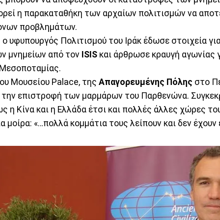
ορεί η παρακαταθήκη των αρχαίων πολιτισμών να αποτε
ονων προβλημάτων.
 ο υφυπουργός Πολιτισμού του Iράκ έδωσε στοιχεία για
ν μνημείων από τον
ISIS
και άρθρωσε κραυγή αγωνίας 
 Μεσοποταμίας.
του Μουσείου Palace, της
Απαγορευμένης Πόλης
στο Πε
α την επιστροφή των μαρμάρων του Παρθενώνα. Συγκεκρ
ως η Κίνα και η Ελλάδα έτσι και πολλές άλλες χώρες το
ια μοίρα: «…πολλά κομμάτια τους λείπουν και δεν έχουν