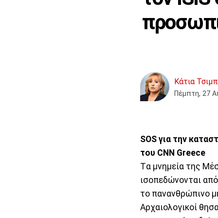
προσωπι
Κάτια Τσιμ
Πέμπτη, 27 Α
SOS για την κατασ
του CNN Greece
Tα μνημεία της Μέσ
ισοπεδώνονται από 
το πανανθρώπινο μή
Αρχαιολογικοί θησα