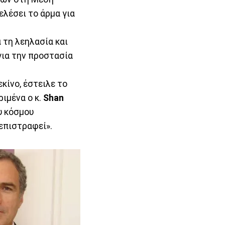
λέσει το άρμα για
 τη λεηλασία και
για την προστασία
κίνο, έστειλε το
ιμένα ο κ.
Shan
υ κόσμου
 επιστραφεί».