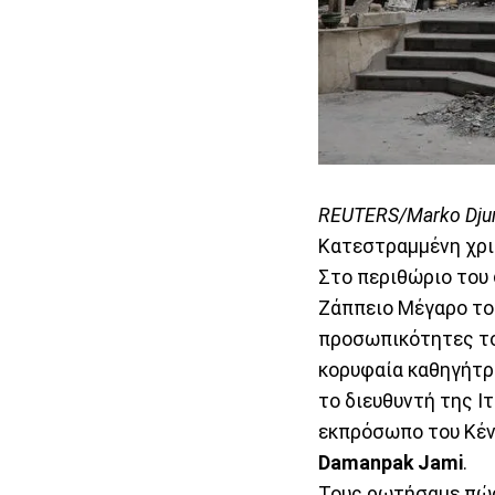
REUTERS/Marko Djur
Κατεστραμμένη χρι
Στο περιθώριο του
Ζάππειο Μέγαρο το 
προσωπικότητες το
κορυφαία καθηγήτρ
το διευθυντή της Ι
εκπρόσωπο του Κέντ
Damanpak Jami
.
Τους ρωτήσαμε πώς