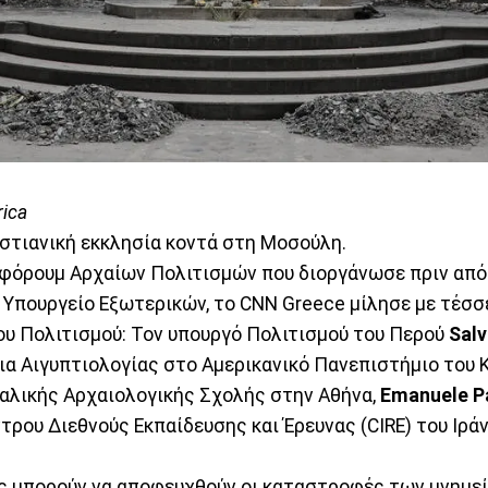
ica
στιανική εκκλησία κοντά στη Μοσούλη.
 φόρουμ Αρχαίων Πολιτισμών που διοργάνωσε πριν από 
Υπουργείο Εξωτερικών, το CNN Greece μίλησε με τέσσε
υ Πολιτισμού: Τον υπουργό Πολιτισμού του Περού
Salv
ια Αιγυπτιολογίας στο Αμερικανικό Πανεπιστήμιο του 
ταλικής Αρχαιολογικής Σχολής στην Αθήνα,
Εmanuele P
ρου Διεθνούς Εκπαίδευσης και Έρευνας (CIRE) του Ιράν
 μπορούν να αποφευχθούν οι καταστροφές των μνημε