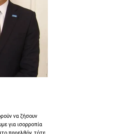
ορούν να ζήσουν
υμε για ισορροπία
στο παρελθόν, τότε