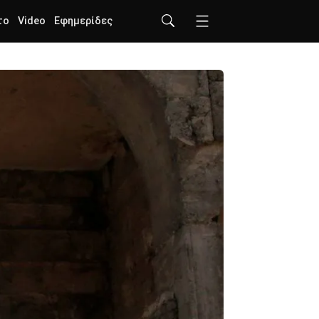
το
Video
Εφημερίδες