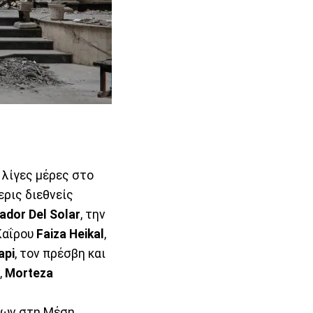
λίγες μέρες στο
ρις διεθνείς
ador Del Solar
, την
Καΐρου
Faiza Heikal
,
api
, τον πρέσβη και
,
Morteza
ίων στη Μέση