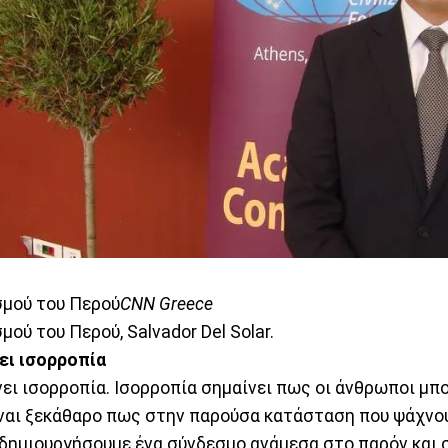
σμού του Περού
CNN Greece
ού του Περού, Salvador Del Solar.
ει ισορροπία
ει ισορροπία. Ισορροπία σημαίνει πως οι άνθρωποι μπ
ίναι ξεκάθαρο πως στην παρούσα κατάσταση που ψάχνο
δημιουργήσουμε ένα σύνδεσμο ανάμεσα στο παρόν και 