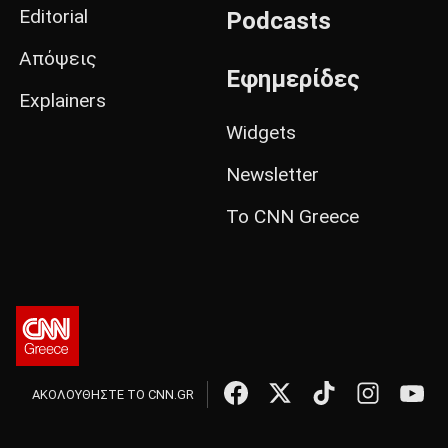
Editorial
Podcasts
Απόψεις
Εφημερίδες
Explainers
Widgets
Newsletter
Το CNN Greece
ΑΚΟΛΟΥΘΗΣΤΕ ΤΟ CNN.GR