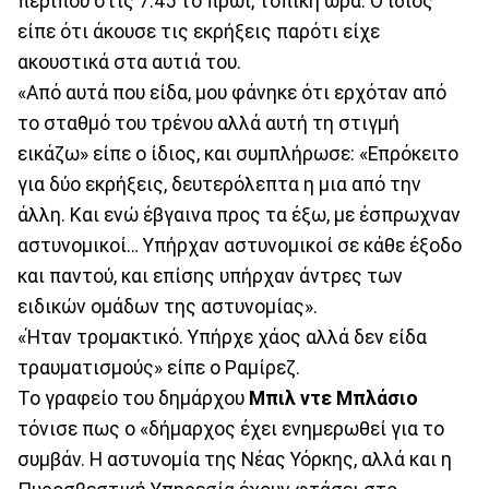
περίπου στις 7:45 το πρωί, τοπική ώρα. Ο ίδιος
είπε ότι άκουσε τις εκρήξεις παρότι είχε
ακουστικά στα αυτιά του.
«Από αυτά που είδα, μου φάνηκε ότι ερχόταν από
το σταθμό του τρένου αλλά αυτή τη στιγμή
εικάζω» είπε ο ίδιος, και συμπλήρωσε: «Επρόκειτο
για δύο εκρήξεις, δευτερόλεπτα η μια από την
άλλη. Και ενώ έβγαινα προς τα έξω, με έσπρωχναν
αστυνομικοί… Υπήρχαν αστυνομικοί σε κάθε έξοδο
και παντού, και επίσης υπήρχαν άντρες των
ειδικών ομάδων της αστυνομίας».
«Ήταν τρομακτικό. Υπήρχε χάος αλλά δεν είδα
τραυματισμούς» είπε ο Ραμίρεζ.
Το γραφείο του δημάρχου
Μπιλ ντε Μπλάσιο
τόνισε πως ο «δήμαρχος έχει ενημερωθεί για το
συμβάν. Η αστυνομία της Νέας Υόρκης, αλλά και η