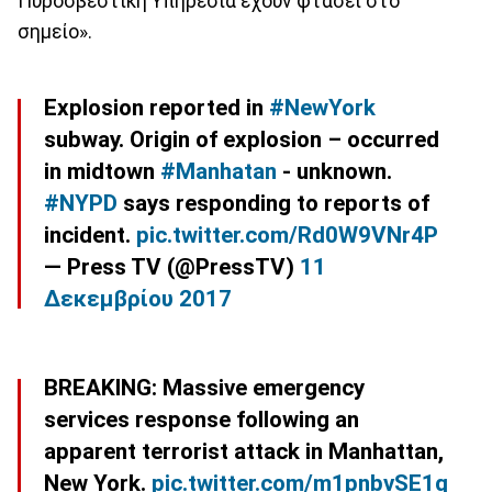
Πυροσβεστική Υπηρεσία έχουν φτάσει στο
σημείο».
Explosion reported in
#NewYork
subway. Origin of explosion – occurred
in midtown
#Manhatan
- unknown.
#NYPD
says responding to reports of
incident.
pic.twitter.com/Rd0W9VNr4P
— Press TV (@PressTV)
11
Δεκεμβρίου 2017
BREAKING: Massive emergency
services response following an
apparent terrorist attack in Manhattan,
New York.
pic.twitter.com/m1pnbvSE1q