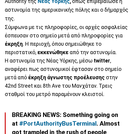
Authority της
Νέας Υόρκης
,
όπως επιβεβαίωσε η
αστυνομία της αμερικανικής πόλης και ο δήμαρχός
της.
Σύμφωνα με τις πληροφορίες, οι αρχές ασφαλείας
έσπευσαν στο σημείο μετά από πληροφορίες για
έκρηξη
. Η περιοχή, όπου σημειώθηκε το
περιστατικό,
εκκενώθηκε
από την αστυνομία.
Η αστυνομία της Νέας Υόρκης, μέσω
twitter
,
αναφέρει πως αστυνομικοί έφτασαν στο σημείο
μετά από
έκρηξη άγνωστης προέλευσης
στην
42nd Street και 8th Ave του Μανχάταν. Τρεις
σταθμοί του μετρό παραμένουν κλειστοί.
BREAKING NEWS: Something going on
at
#PortAuthorityBusTerminal
. Almost
got trampled in the rush of people