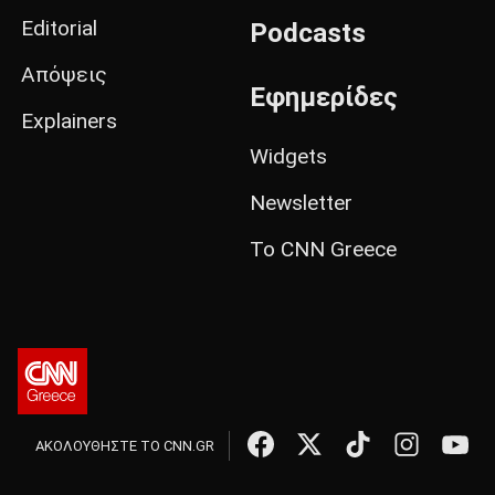
Editorial
Podcasts
Απόψεις
Εφημερίδες
Explainers
Widgets
Newsletter
Το CNN Greece
ΑΚΟΛΟΥΘΗΣΤΕ ΤΟ CNN.GR