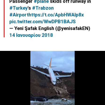
Passenger
#plane
skids off runway in
#Turkey
's
#Trabzon
#Airport
https://t.co/ApbHWAlp8x
pic.twitter.com/WwDPB1BAJS
— Yeni Şafak English (@yenisafakEN)
14 Ιανουαρίου 2018