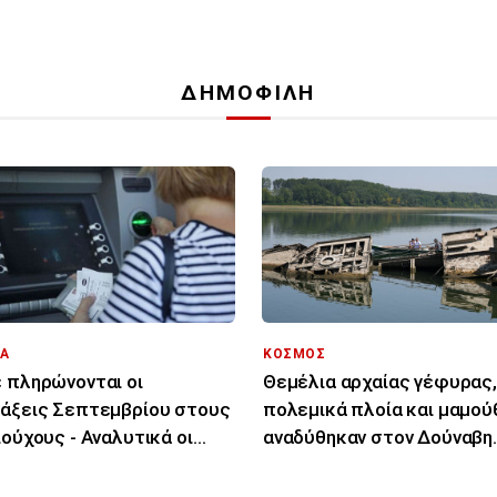
ΔΗΜΟΦΙΛΗ
Α
ΚΟΣΜΟΣ
 πληρώνονται οι
Θεμέλια αρχαίας γέφυρας,
άξεις Σεπτεμβρίου στους
πολεμικά πλοία και μαμού
ιούχους - Αναλυτικά οι
αναδύθηκαν στον Δούναβη
ομηνίες
λόγω της χαμηλής στάθμη