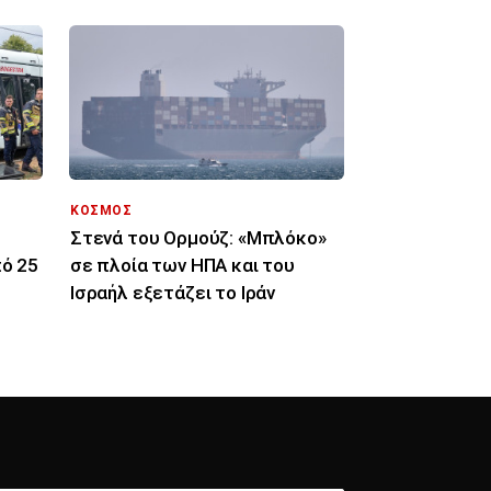
ΚΟΣΜΟΣ
Στενά του Ορμούζ: «Μπλόκο»
πό 25
σε πλοία των ΗΠΑ και του
Ισραήλ εξετάζει το Ιράν