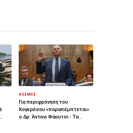
ΚΟΣΜΟΣ
Για περιφρόνηση του
Κογκρέσου «παραπέμπτεται»
θ
ο Δρ. Άντονι Φάουτσι - Τα
επόμενα βήματα
ς