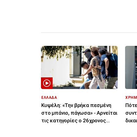
ΕΛΛΑΔΑ
ΧΡΗΜ
Κυψέλη: «Την βρήκα πεσμένη
Πότε
στο μπάνιο, πάγωσα» - Αρνείται
συντ
τις κατηγορίες ο 26χρονος
δικα
Αφγανός
ημερ