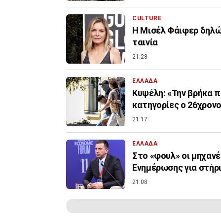
CULTURE
Η Μισέλ Φάιφερ δηλών
ταινία
21:28
ΕΛΛΑΔΑ
Κυψέλη: «Την βρήκα π
κατηγορίες ο 26χρον
21:17
ΕΛΛΑΔΑ
Στο «φουλ» οι μηχανέ
Ενημέρωσης για στήρ
21:08