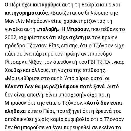
Ο Πέρι έχει
καταρρίψει
αυτή τη θεωρία και είναι
κατηγορηματικός
. «Βασίζεται σε δηλώσεις της
Μαντλίν Μπράουν» είπε, χαρακτηρίζοντας τη
γυναίκα αυτή «
παλαβή
». Η
Μπράουν
, που πέθανε το
2002, ισχυρίστηκε ότι είχε σχέση με τον πρώην
πρόεδρο Τζόνσον. Είπε, επίσης, ότι ο Τζόνσον είχε
πάει σε ένα πάρτι με τον πρώην αντιπρόεδρο
Ρίτσαρντ Νίξον, τον διευθυντή του FBI Τζ. Έντγκαρ
Χούβερ και άλλους, τη νύχτα της επίθεσης.
«Μου ψιθύρισε στο αυτί: “Από αύριο, αυτοί οι
Κένεντι δεν θα με ρεζιλέψουν ποτέ ξανά
. Αυτό
δεν είναι απειλή. Είναι υπόσχεση”» είχε πει η
Μπράουν ότι της είπε ο Τζόνσον. «
Αυτό δεν είναι
αλήθεια
» είπε ο Πέρι, που εξηγεί ότι η έρευνά του
αποδεικνύει χωρίς καμία αμφιβολία ότι ο Τζόνσον
δεν θα μπορούσε να έχει παρευρεθεί σε εκείνο το