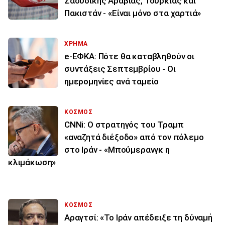
Σαουδικής Αραβίας, Τουρκίας και
Πακιστάν - «Είναι μόνο στα χαρτιά»
ΧΡΗΜΑ
e-ΕΦΚΑ: Πότε θα καταβληθούν οι
συντάξεις Σεπτεμβρίου - Οι
ημερομηνίες ανά ταμείο
ΚΟΣΜΟΣ
CNNi: Ο στρατηγός του Τραμπ
«αναζητά διέξοδο» από τον πόλεμο
στο Ιράν - «Μπούμερανγκ η
κλιμάκωση»
ΚΟΣΜΟΣ
Αραγτσί: «Το Ιράν απέδειξε τη δύναμή