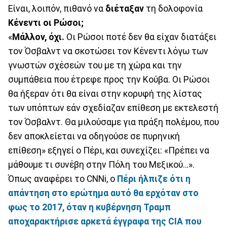
Είναι, λοιπόν, πιθανό να
διέταξαν
τη δολοφονία
Κένεντι οι Ρώσοι;
«
Μάλλον, όχι.
Οι Ρώσοι ποτέ δεν θα είχαν διατάξει
τον Όσβαλντ να σκοτώσει τον Κένεντι λόγω των
γνωστών σχέσεών του με τη χώρα και την
συμπάθεια που έτρεφε προς την Κούβα. Οι Ρώσοι
θα ήξεραν ότι θα είναι στην κορυφή της λίστας
των υπόπτων εάν σχεδίαζαν επίθεση με εκτελεστή
τον Όσβαλντ. Θα μιλούσαμε για πράξη πολέμου, που
δεν αποκλείεται να οδηγούσε σε πυρηνική
επίθεση» εξηγεί ο Πέρι, και συνεχίζει: «Πρέπει να
μάθουμε τι συνέβη στην Πόλη του Μεξικού…».
Όπως αναφέρει το CNNi, ο
Πέρι ήλπιζε ότι η
απάντηση στο ερώτημα αυτό θα ερχόταν στο
φως το 2017, όταν η κυβέρνηση Τραμπ
αποχαρακτήρισε αρκετά έγγραφα της CIA που