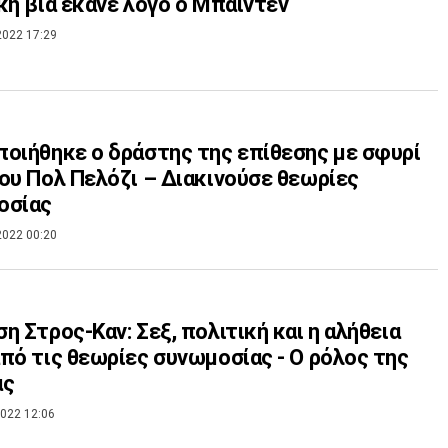
κή βία έκανε λόγο ο Μπάιντεν
2022 17:29
οιήθηκε ο δράστης της επίθεσης με σφυρί
ου Πολ Πελόζι – Διακινούσε θεωρίες
οσίας
2022 00:20
η Στρος-Καν: Σεξ, πολιτική και η αλήθεια
πό τις θεωρίες συνωμοσίας - Ο ρόλος της
ας
022 12:06