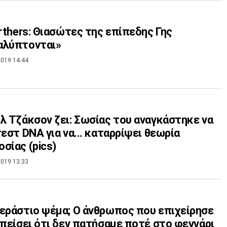
arthers: Θιασώτες της επίπεδης Γης
αλύπτονται»
019 14:44
λ Τζάκσον ζει: Σωσίας του αναγκάστηκε να
τεστ DNA για να... καταρρίψει θεωρία
σίας (pics)
019 13:33
εράστιο ψέμα; Ο άνθρωπος που επιχείρησε
 πείσει ότι δεν πατήσαμε ποτέ στο φεγγάρι