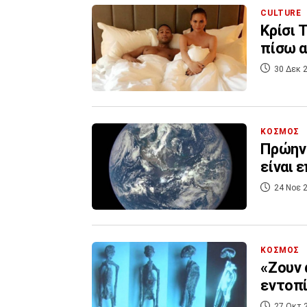
CULTURE
Kρίσι 
πίσω α
30 Δεκ 2
ΚΟΣΜΟΣ
Πρώην 
είναι 
24 Νοε 2
ΚΟΣΜΟΣ
«Ζουν 
εντοπί
27 Οκτ 