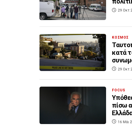
πολιτι
29 Οκτ 
ΚΟΣΜΟΣ
Ταυτοπ
κατά τ
συνωμ
29 Οκτ 
FOCUS
Υπόθεσ
πίσω α
Ελλάδ
16 Μάι 2