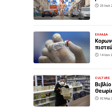
25 Ιουλ 
ΕΛΛΑΔΑ
Κορωνο
πιστεύ
14 Ιουν 
CULTURE
Bιβλίο
Θεωρίε
02 Μαρ 