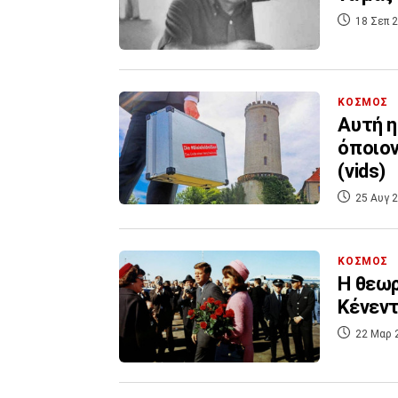
18 Σεπ 2
ΚΟΣΜΟΣ
Αυτή η
όποιον
(vids)
25 Αυγ 2
ΚΟΣΜΟΣ
H θεωρ
Κένεντ
22 Μαρ 