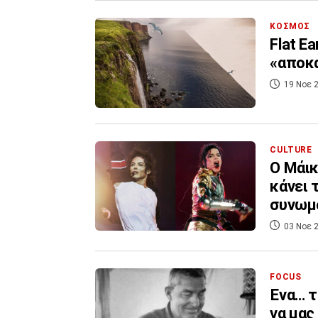
ΚΟΣΜΟΣ
Flat E
«αποκ
19 Νοε 2
CULTURE
Ο Μάικ
κάνει 
συνωμο
03 Νοε 2
FOCUS
Ένα… τ
να μας