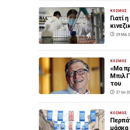
ΚΟΣΜΟΣ
Γιατί 
κινεζι
29 Μάι 2
ΚΟΣΜΟΣ
«Μα πρ
Μπιλ Γ
του
27 Ιαν 2
ΚΟΣΜΟΣ
Περπά
μάσκα 