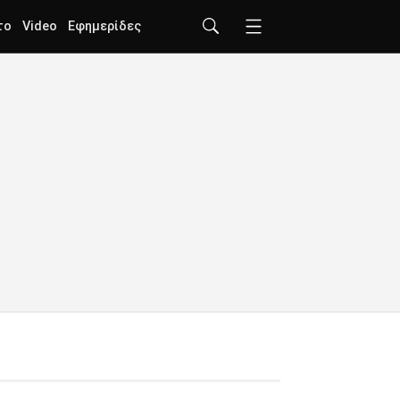
το
Video
Εφημερίδες