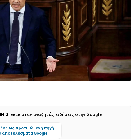
N Greece όταν αναζητάς ειδήσεις στην Google
ήκη ως προτιμώμενη πηγή
α αποτελέσματα Google