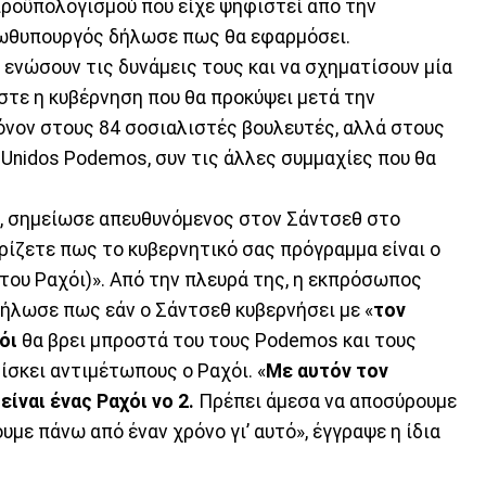
ροϋπολογισμού που είχε ψηφιστεί από την
πρωθυπουργός δήλωσε πως θα εφαρμόσει.
 ενώσουν τις δυνάμεις τους και να σχηματίσουν μία
ώστε η κυβέρνηση που θα προκύψει μετά την
όνον στους 84 σοσιαλιστές βουλευτές, αλλά στους
 Unidos Podemos, συν τις άλλες συμμαχίες που θα
, σημείωσε απευθυνόμενος στον Σάντσεθ στο
ρίζετε πως το κυβερνητικό σας πρόγραμμα είναι ο
του Ραχόι)». Από την πλευρά της, η εκπρόσωπος
ήλωσε πως εάν ο Σάντσεθ κυβερνήσει με «
τον
όι
θα βρει μπροστά του τους Podemos και τους
ίσκει αντιμέτωπους ο Ραχόι. «
Με αυτόν τον
ίναι ένας Ραχόι νο 2.
Πρέπει άμεσα να αποσύρουμε
υμε πάνω από έναν χρόνο γι’ αυτό», έγγραψε η ίδια