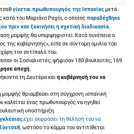
ντσεθ
γίνεται πρωθυπουργός της Ισπανίας
μετά
 κατά του Μαριάνο Ραχόι, ο οποίος
παραδέχθηκε
ου πριν καν ξεκινήσει η σχετική διαδικασία.
αση μομφής θα υπερψηφιστεί. Κατά συνέπεια ο
ος της κυβέρνησης», είπε σε σύντομη ομιλία του
εχάρη τον αντίπαλό του.
εσαν οι Σοσιαλιστές, ψήφισαν 180 βουλευτές, 169
ήρησε αποχή.
θήκοντα τη Δευτέρα και
η κυβέρνησή του να
η μομφής θριαμβεύει στη σύγχρονη ισπανική
ου καλείται ένας πρωθυπουργός να ηγηθεί
ουλευτική υποστήριξη.
γκλέσιας
,
έχει εκφράσει τη θέλησή του να
Σάντσεθ,
ωστόσο το κόμμα του αντιτίθεται