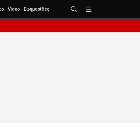
το
Video
Εφημερίδες