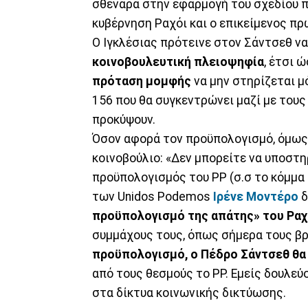
σθεναρά στην εφαρμογή του σχεδίου π
κυβέρνηση Ραχόι και ο επικείμενος 
Ο Ιγκλέσιας πρότεινε στον Σάντσεθ να
κοινοβουλευτική πλειοψηφία
, έτσι 
πρόταση μομφής
να μην στηρίζεται μ
156 που θα συγκεντρώνει μαζί με τους
προκύψουν.
Όσον αφορά τον προϋπολογισμό, όμως
κοινοβούλιο: «Δεν μπορείτε να υποστη
προϋπολογισμός του ΡΡ (σ.σ το κόμμα 
των Unidos Podemos
Ιρένε Μοντέρο
δ
προϋπολογισμό της απάτης» του Ραχ
συμμάχους τους, όπως σήμερα τους βρ
προϋπολογισμό, ο Πέδρο Σάντσεθ θα ε
από τους θεσμούς το ΡΡ. Εμείς δουλεύο
στα δίκτυα κοινωνικής δικτύωσης.