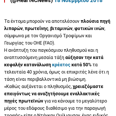
(@Heart4CNews)
18 Νοεμβρίου 2018
Τα έντομα μπορούν να αποτελέσουν
πλούσια πηγή
λιπαρών
,
πρωτεΐνης
,
βιταμινών
,
φυτικών ινών
,
σύμφωνα με τον Οργανισμό Τροφίμων και
Γεωργίας του ΟΗΕ (FAO).
Η ανάπτυξη του παγκόσμιου πληθυσμού και η
αναπτυσσόμενη μεσαία τάξη
αύξησαν την κατά
κεφαλήν κατανάλωση
κρέατος
κατά 50
% τα
τελευταία 40 χρόνια, όμως οι επικριτές λένε ότι η
τάση είναι περιβαλλοντικά μη βιώσιμη.
«Καθώς αυξάνεται ο πληθυσμός,
χρειαζόμαστε
επειγόντως να αναζητήσουμε εναλλακτικές
πηγές πρωτεϊνών
για να κάνουμε το μεγαλύτερο
μέρος του εδάφους διαθέσιμο για την παραγωγή
τροφής» είπε ο Ντάνκαν Ουίλιαμσον, ένας ειδικός