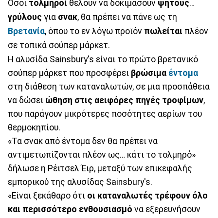
Όσοι
τολμηροί
θέλουν να δοκιμάσουν
ψητούς
…
γρύλους
για
σνακ
, θα πρέπει να πάνε ως τη
Βρετανία
, όπου το εν λόγω προϊόν
πωλείται
πλέον
σε τοπικά σούπερ μάρκετ.
Η αλυσίδα Sainsbury's είναι το πρώτο βρετανικό
σούπερ μάρκετ που προσφέρει
βρώσιμα
έντομα
στη διάθεση των καταναλωτών, σε μια προσπάθεια
να δώσει
ώθηση στις αειφόρες πηγές
τροφίμων
,
που παράγουν μικρότερες ποσότητες αερίων του
θερμοκηπίου.
«Τα σνακ από έντομα δεν θα πρέπει να
αντιμετωπίζονται πλέον ως… κάτι το τολμηρό»
δήλωσε η Ρέιτσελ Έιρ, μεταξύ των επικεφαλής
εμπορικού της αλυσίδας Sainsbury's.
«Είναι ξεκάθαρο ότι
οι καταναλωτές τρέφουν όλο
και περισσότερο ενθουσιασμό
να εξερευνήσουν