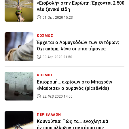
«Εισβολή» στην Ευρώπη: Έρχονται 2.500
νέα ξενικά είδη
01 Οκτ 2020 15:23
ΚΟΣΜΟΣ
Έρχεται ο Αρμαγεδδών των εντόμων;
Όχι ακόμη, λένε οι επιστήμονες
30 Απρ 2020 21:50
ΚΟΣΜΟΣ
Επιδρομή… ακρίδων στο Μπαχρέιν -
«Μαύρισε» ο ουρανός (pics&vids)
22 Φεβ 2020 14:00
ΠΕΡΙΒΑΛΛΟΝ
Κουνούπια: Πώς τα... ενοχλητικά
έντομα άλλαξαν τον κόσμο μας