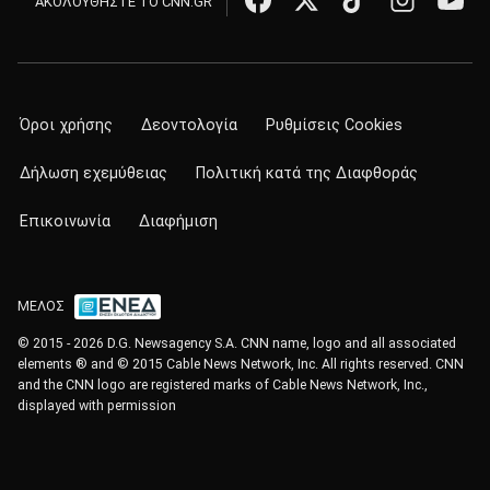
ΑΚΟΛΟΥΘΗΣΤΕ ΤΟ CNN.GR
Όροι χρήσης
Δεοντολογία
Ρυθμίσεις Cookies
Δήλωση εχεμύθειας
Πολιτική κατά της Διαφθοράς
Επικοινωνία
Διαφήμιση
ΜΕΛΟΣ
© 2015 - 2026 D.G. Newsagency S.A. CNN name, logo and all associated
elements ® and © 2015 Cable News Network, Inc. All rights reserved. CNN
and the CNN logo are registered marks of Cable News Network, Inc.,
displayed with permission