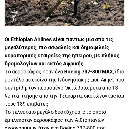
Οι Ethiopian Airlines είναι πάντως μία από τις
μεγαλύτερες, πιο ασφαλείς και δημοφιλείς
αεροπορικές εταιρείες της ηπείρου, με πλήθος
δρομολογίων και εκτός Αφρικής.
Tο αεροσκάφος ήταν ένα
Boeing 737-800 MAX
, ίδιο
μοντέλο με εκείνο της Ινδονησιακής Lion Air jet που
συντρίβη, τον περασμένο Οκτώβριο, μετά από 13
λεπτά πτήσης από την Τζακάρτα, σκοτώνοντας και
τους 189 επιβάτες.
Το τελευταίο μεγάλο δυστύχημα, στο οποίο
εμπλεκόταν αεροσκάφος των Αιθιοπιανών
αερογραμμών, ήταν ένα Boeing 737-800 που