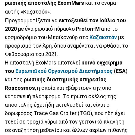
ρωσικής αποστολής
ExomMars
και το όνομα
αυτής «Καζατσόκ».
Προγραμματίζεται να
εκτοξευθεί τον Ιούλιο του
2020
με ένα ρωσικό πύραυλο
Proton
-M
από το
κοσμοδρόμιο του Μπαϊκονούρ στο
Καζακστάν
με
προορισμό τον Άρη, όπου αναμένεται να φθάσει το
Φεβρουάριο του 2021.
Η αποστολή ExoMars αποτελεί
κοινό εγχείρημα
του
Ευρωπαϊκού Οργανισμού Διαστήματος
(
ESA
)
και της
ρωσικής διαστημικής υπηρεσίας
Roscosmos
, η οποία και «βάφτισε» την υπό
κατασκευή πλατφόρμα. Το πρώτο σκέλος της
αποστολής έχει ήδη εκτελεσθεί και είναι ο
δορυφόρος Trace Gas Orbiter (TGO), που ήδη έχει
τεθεί σε τροχιά γύρω από τον γειτονικό πλανήτη
σε αναζήτηση μεθανίου και άλλων αερίων πιθανής