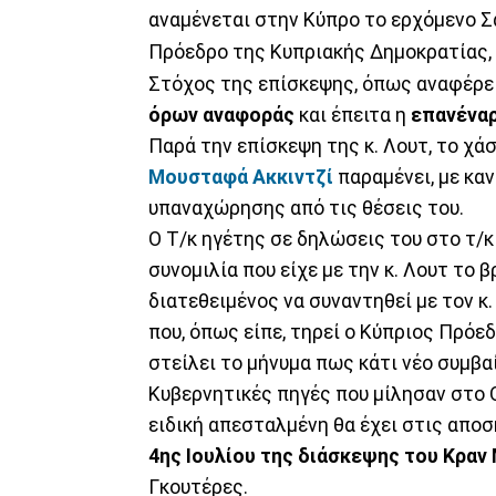
αναμένεται στην Κύπρο το ερχόμενο Σά
Πρόεδρο της Κυπριακής Δημοκρατίας,
Στόχος της επίσκεψης, όπως αναφέρε
όρων αναφοράς
και έπειτα η
επανέναρ
Παρά την επίσκεψη της κ. Λουτ, το χά
Μουσταφά Ακκιντζί
παραμένει, με καν
υπαναχώρησης από τις θέσεις του.
Ο Τ/κ ηγέτης σε δηλώσεις του στο τ/
συνομιλία που είχε με την κ. Λουτ το 
διατεθειμένος να συναντηθεί με τον κ
που, όπως είπε, τηρεί ο Κύπριος Πρόε
στείλει το μήνυμα πως κάτι νέο συμβα
Κυβερνητικές πηγές που μίλησαν στο O
ειδική απεσταλμένη θα έχει στις απο
4ης Ιουλίου της διάσκεψης του Κραν
Γκουτέρες.