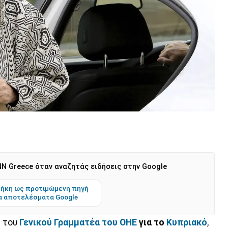
N Greece όταν αναζητάς ειδήσεις στην Google
ήκη ως προτιμώμενη πηγή
α αποτελέσματα Google
η του
Γενικού Γραμματέα του ΟΗΕ
για το
Κυπριακό
,