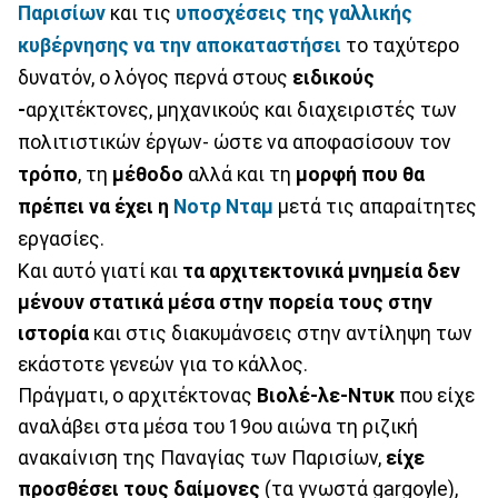
Παρισίων
και τις
υποσχέσεις της γαλλικής
κυβέρνησης να την αποκαταστήσει
το ταχύτερο
δυνατόν, ο λόγος περνά στους
ειδικούς
-
αρχιτέκτονες, μηχανικούς και διαχειριστές των
πολιτιστικών έργων- ώστε να αποφασίσουν τον
τρόπο
, τη
μέθοδο
αλλά και τη
μορφή που θα
πρέπει να έχει η
Νοτρ Νταμ
μετά τις απαραίτητες
εργασίες.
Και αυτό γιατί και
τα αρχιτεκτονικά μνημεία δεν
μένουν στατικά μέσα στην πορεία τους στην
ιστορία
και στις διακυμάνσεις στην αντίληψη των
εκάστοτε γενεών για το κάλλος.
Πράγματι, ο αρχιτέκτονας
Βιολέ-λε-Ντυκ
που είχε
αναλάβει στα μέσα του 19ου αιώνα τη ριζική
ανακαίνιση της Παναγίας των Παρισίων,
είχε
προσθέσει τους δαίμονες
(τα γνωστά gargoyle),