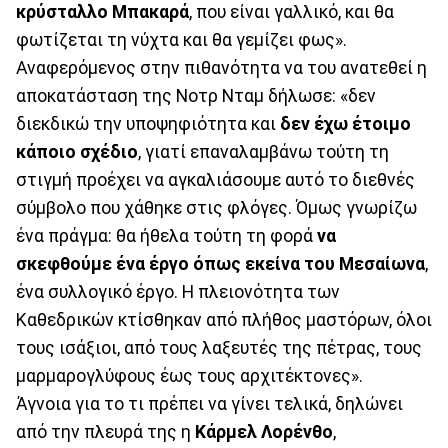
κρύσταλλο Μπακαρά
, που είναι γαλλικό, και θα
φωτίζεται τη νύχτα και θα γεμίζει φως».
Αναφερόμενος στην πιθανότητα να του ανατεθεί η
αποκατάσταση της Νοτρ Νταμ δήλωσε: «δεν
διεκδικώ την υποψηφιότητα και
δεν έχω έτοιμο
κάποιο σχέδιο
, γιατί επαναλαμβάνω τούτη τη
στιγμή προέχει να αγκαλιάσουμε αυτό το διεθνές
σύμβολο που χάθηκε στις φλόγες. Όμως γνωρίζω
ένα πράγμα: θα ήθελα τούτη τη φορά
να
σκεφθούμε ένα έργο όπως εκείνα του Μεσαίωνα
,
ένα συλλογικό έργο. Η πλειονότητα των
Καθεδρικών κτίσθηκαν από πλήθος μαστόρων, όλοι
τους ισάξιοι, από τους λαξευτές της πέτρας, τους
μαρμαρογλύφους έως τους αρχιτέκτονες».
Άγνοια για το τι πρέπει να γίνει τελικά, δηλώνει
από την πλευρά της η
Κάρμελ Λορένθο
,