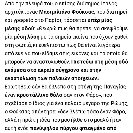
Από την πλευρά του, ο επίσης διάσημος Ιταλός
αρχιτέκτονας
Μασιμιλιάνο Φούκσας
, που διατηρεί
και γραφείο στο Παρίσι, τάσσεται
υπέρ μίας
μέσης οδού
: «Θεωρώ πως θα πρέπει να σκεφθούμε
μία
μέση λύση
με τα σημεία εκείνα που έχουν χαθεί
στη φωτιά, κι ευελπιστώ πως θα είναι λιγότερα
από εκείνα που είδαμε στις εικόνες και τα οποία θα
μπορούν να αναστυλωθούν.
Πιστεύω στη μέση οδό
ανάμεσα στο ακραία σύγχρονο και στην
αναστύλωση των παλαιών στοιχείων
».
Ερωτηθείς εάν θα έβλεπε στη στέγη της Παναγίας
έναν
κρυστάλλινο
θόλο
σαν «τον Φάρο», που
σχεδίασε ο ίδιος για ένα παλαιό μέγαρο της Ρώμης,
ο Φούκσας απάντησε: «δεν βλέπω τόσο έναν Φάρο,
αλλά η πρώτη ιδέα που μου ήλθε στο μυαλό ήταν
αυτή ενός
πανύψηλου πύργου φτιαγμένο από