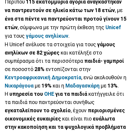
Περίπου
115 εκατομμύρια αγόρια αναγκάστηκαν
να παντρευτούν σε ηλικία κάτω των 18 ετών
, με
ένα στα πέντε να παντρεύονται προτού γίνουν 15
ετών
, σύμφωνα με την πρώτη έκθεση της
Unicef
για τους
γάμους ανηλίκων
.
Η Unicef ανέλυσε τα στοιχεία για τους
γάμους
ανηλίκων σε 82 χώρες
και κατέληξε στο
συμπέρασμα ότι τα περισσότερα
παιδιά- γαμπροί
σε ποσοστό
28%
εντοπίζονται στην
Κεντροαφρικανική Δημοκρατία
, ενώ ακολουθούν η
Νικαράγουα
με
19%
και η
Μαδαγασκάρη
με
13%
.
Η
υπηρεσία του
ΟΗΕ
για τα παιδιά
κατήγγειλε ότι
τα παιδιά που παντρεύονται συνήθως
εγκαταλείπουν το σχολείο
, έχουν
περιορισμένες
οικονομικές ευκαιρίες
και είναι πιο
ευάλωτα
στην κακοποίηση και τα ψυχολογικά προβλήματα