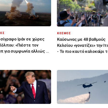
ΟΣ
ΚΟΣΜΟΣ
σίγραφο Ιράν σε χώρες
Καύσωνας με 48 βαθμούς
Κόλπου: «Πιέστε τον
Κελσίου «γονατίζει» την Ιτ
π για συμφωνία αλλιώς θα
- Το πιο καυτό καλοκαίρι 
χτυπήσουμε»
τελευταίου αιώνα