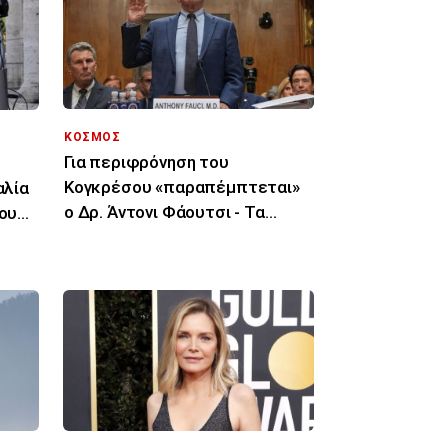
ΚΟΣΜΟΣ
Για περιφρόνηση του
Κογκρέσου «παραπέμπτεται»
αλία
ο Δρ. Άντονι Φάουτσι - Τα
του
επόμενα βήματα