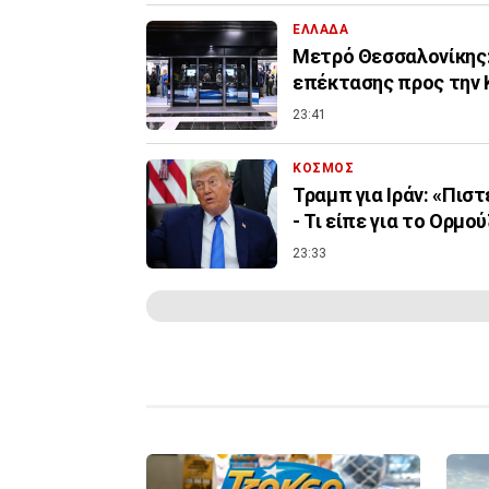
ΕΛΛΑΔΑ
Μετρό Θεσσαλονίκης:
επέκτασης προς την 
23:41
ΚΟΣΜΟΣ
Τραμπ για Ιράν: «Πισ
- Τι είπε για το Ορμού
23:33