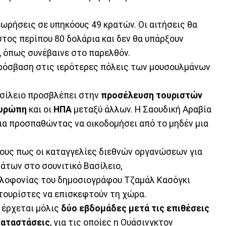
ωρήσεις σε υπηκόους 49 κρατών. Οι αιτήσεις θα
τος περίπου 80 δολάρια και δεν θα υπάρξουν
, όπως συνέβαινε στο παρελθόν.
πρόσβαση στις ιερότερες πόλεις των μουσουλμάνων
ασίλειο προσβλέπει στην
προσέλευση τουριστών
υρώπη
και οι
ΗΠΑ
μεταξύ άλλων. Η Σαουδική Αραβία
ια προσπαθώντας να οικοδομήσει από το μηδέν μια
ους πως οι καταγγελίες διεθνών οργανώσεων για
των στο σουνιτικό Βασίλειο,
λοφονίας του δημοσιογράφου Τζαμάλ Κασόγκι
 τουρίστες να επισκεφτούν τη χώρα.
 έρχεται μόλις
δύο εβδομάδες μετά τις επιθέσεις
καταστάσεις
, για τις οποίες η Ουάσινγκτον