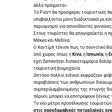
άλλα πράγματα».
Το Ριάντ θα προσφέρει τουριστικές θε
υποβάλλονται μόνο διαδικτυακά με κόσ
περιορισμοί για ασυνόδευτες γυναίκες
Στους τουρίστες θα απαγορεύεται η 
Μέκκα και Μεδίνα.
Ο Χαντίμπ τόνισε πως το σουνιτικό Β
από χώρες όπως η
Κίνα
, η
Ιαπωνία
, η
Ε
έχει δαπανήσει δισεκατομμύρια δολάρ
τουριστική βιομηχανία.
Ωστόσο πολλοί ειδικοί εκφράζουν φόβ
παραβιάσεις των ανθρωπίνων δικαιωμά
συμπεριλαμβανομένης της στυγνής δο
πέρυσι, μπορεί να αποτρέψουν ξένους
Το νέο μέτρο προσέλκυσης τουριστών
στις σαουδαραβικές πετρελαϊκές εγ