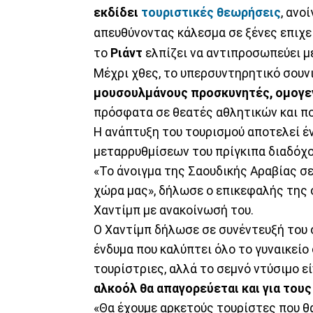
εκδίδει
τουριστικές θεωρήσεις
, ανο
απευθύνοντας κάλεσμα σε ξένες επιχε
το
Ριάντ
ελπίζει να αντιπροσωπεύει μ
Μέχρι χθες, το υπερσυντηρητικό σουν
μουσουλμάνους προσκυνητές, ομογενε
πρόσφατα σε θεατές αθλητικών και π
Η ανάπτυξη του τουρισμού αποτελεί έ
μεταρρυθμίσεων του πρίγκιπα διαδόχ
«Το άνοιγμα της Σαουδικής Αραβίας σε 
χώρα μας», δήλωσε ο επικεφαλής της 
Χαντίμπ με ανακοίνωσή του.
Ο Χαντίμπ δήλωσε σε συνέντευξή του 
ένδυμα που καλύπτει όλο το γυναικείο 
τουρίστριες, αλλά το σεμνό ντύσιμο ε
αλκοόλ θα απαγορεύεται και για του
«Θα έχουμε αρκετούς τουρίστες που θ