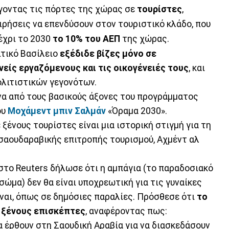
ίγοντας τις πόρτες της χώρας σε
τουρίστες
,
ιρήσεις να επενδύσουν στον τουριστικό κλάδο, που
έχρι το 2030
το 10% του ΑΕΠ
της χώρας.
ιτικό Βασίλειο
εξέδιδε βίζες μόνο σε
ίς εργαζόμενους και τις οικογένειές τους
, και
ολιτιστικών γεγονότων.
να από τους βασικούς άξονες του προγράμματος
ου
Μοχάμεντ μπιν Σαλμάν
«Όραμα 2030».
ξένους τουρίστες είναι μια ιστορική στιγμή για τη
σαουδαραβικής επιτροπής τουρισμού, Αχμέντ αλ
στο Reuters δήλωσε ότι η αμπάγια (το παραδοσιακό
σώμα) δεν θα είναι υποχρεωτική για τις γυναίκες
ίναι, όπως σε δημόσιες παραλίες. Πρόσθεσε ότι
το
ς ξένους επισκέπτες
, αναφέροντας πως:
α έρθουν στη Σαουδική Αραβία για να διασκεδάσουν