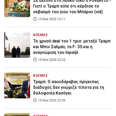
Σε δείπνο στο Λευκό Οίκο ο Ρονάλντο -
Γιατί ο Τραμπ είπε ότι κέρδισε το
σεβασμό του γιου του Μπάρον (vid)
19 Νοε 2025 10:11
ΚΟΣΜΟΣ
Το χρυσό deal του 1 τρισ. μεταξύ Τραμπ
και Μπιν Σαλμάν, τα F- 35 και η
αναγνώριση του Ισραήλ
18 Νοε 2025 23:23
ΚΟΣΜΟΣ
Τραμπ: Ο σαουδάραβας πρίγκιπας
διάδοχος δεν γνώριζε τίποτα για τη
δολοφονία Κασόγκι
18 Νοε 2025 22:39