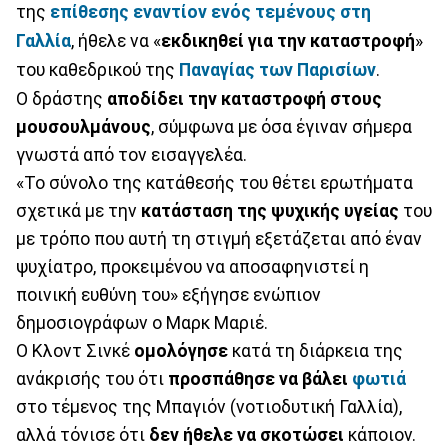
της
επίθεσης εναντίον ενός τεμένους στη
Γαλλία
, ήθελε να «
εκδικηθεί για την καταστροφή
»
του καθεδρικού της
Παναγίας των Παρισίων
.
Ο δράστης
αποδίδει την καταστροφή στους
μουσουλμάνους
, σύμφωνα με όσα έγιναν σήμερα
γνωστά από τον εισαγγελέα.
«Το σύνολο της κατάθεσής του θέτει ερωτήματα
σχετικά με την
κατάσταση της ψυχικής υγείας
του
με τρόπο που αυτή τη στιγμή εξετάζεται από έναν
ψυχίατρο, προκειμένου να αποσαφηνιστεί η
ποινική ευθύνη του» εξήγησε ενώπιον
δημοσιογράφων ο Μαρκ Μαριέ.
Ο Κλοντ Σινκέ
ομολόγησε
κατά τη διάρκεια της
ανάκρισής του ότι
προσπάθησε να βάλει
φωτιά
στο τέμενος της Μπαγιόν (νοτιοδυτική Γαλλία),
αλλά τόνισε ότι
δεν ήθελε να σκοτώσει
κάποιον.