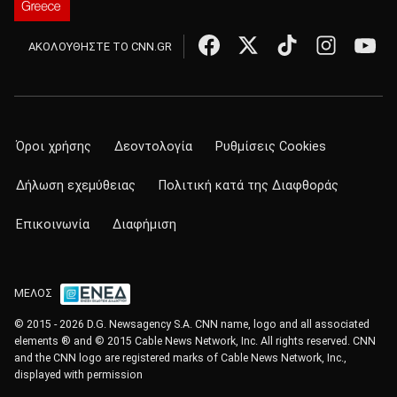
ΑΚΟΛΟΥΘΗΣΤΕ ΤΟ CNN.GR
Όροι χρήσης
Δεοντολογία
Ρυθμίσεις Cookies
Δήλωση εχεμύθειας
Πολιτική κατά της Διαφθοράς
Επικοινωνία
Διαφήμιση
ΜΕΛΟΣ
© 2015 - 2026 D.G. Newsagency S.A. CNN name, logo and all associated
elements ® and © 2015 Cable News Network, Inc. All rights reserved. CNN
and the CNN logo are registered marks of Cable News Network, Inc.,
displayed with permission