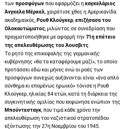
των
προσφύγων
που εφαρμόζει η
καγκελάριος
Άνγκελα Μέρκελ
, χαιρέτισε χθες η Αμερικανίδα
ακαδημαϊκός,
Ρουθ Κλούγκερ
,
επιζήσασα του
Ολοκαυτώματος
, μιλώντας σε συνεδρίαση που
πραγματοποιήθηκε με αφορμή την
71η επέτειο
της απελευθέρωσης του Άουσβιτς
.
Το ρητό της επικεφαλής της γερμανικής
κυβέρνησης «θα τα καταφέρουμε μαζί», το οποίο
προτάσσει εδώ και μήνες ενώ οι ροές των
προσφύγων συνεχώς αυξάνονται είναι «ένα απλό
σύνθημα κι επομένως ηρωικό» τόνισε η Ρουθ
Κλούγκερ, ηλικίας 84 ετών, κατά τη διάρκεια της
συγκινητικής ομιλίας που εκφώνησε ενώπιον της
Μπούντεσταγκ
, που τιμά κάθε χρόνο την
απελευθέρωση του ναζιστικού στρατοπέδου
εξόντωσης την 27η Νοεμβρίου του 1945.