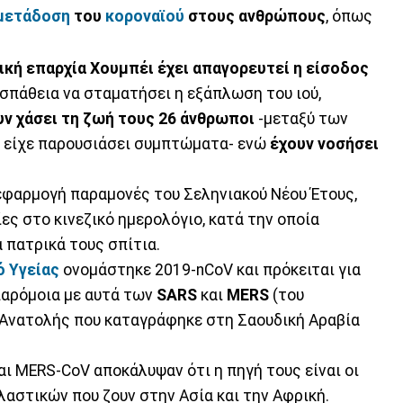
μετάδοση
του
κοροναϊού
στους ανθρώπους
, όπως
ική επαρχία Χουμπέι έχει απαγορευτεί η είσοδος
ροσπάθεια να σταματήσει η εξάπλωση του ιού,
υν χάσει τη ζωή τους 26 άνθρωποι
-μεταξύ των
ν είχε παρουσιάσει συμπτώματα- ενώ
έχουν νοσήσει
 εφαρμογή παραμονές του Σεληνιακού Νέου Έτους,
ες στο κινεζικό ημερολόγιο, κατά την οποία
 πατρικά τους σπίτια.
ό Υγείας
ονομάστηκε 2019-nCoV και πρόκειται για
παρόμοια με αυτά των
SARS
και
MERS
(του
Ανατολής που καταγράφηκε στη Σαουδική Αραβία
ι MERS-CoV αποκάλυψαν ότι η πηγή τους είναι οι
ηλαστικών που ζουν στην Ασία και την Αφρική.