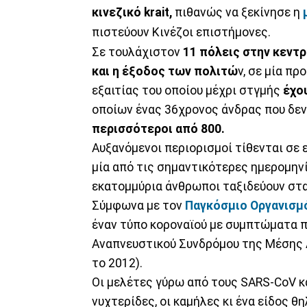
κινεζικό krait,
πιθανώς να ξεκίνησε η
πιστεύουν Κινέζοι επιστήμονες.
Σε τουλάχιστον
11 πόλεις στην κεντρ
και η έξοδος των πολιτώ
ν, σε μία π
εξαιτίας του οποίου μέχρι στγμής
έχο
οποίων ένας 36χρονος άνδρας που δε
περισσότεροι από 800.
Aυξανόμενοι περιορισμοί τίθενται σε
μία από τις σημαντικότερες ημερομηνί
εκατομμύρια άνθρωποι ταξιδεύουν στα
Σύμφωνα με τον
Παγκόσμιο Οργανισμ
έναν τύπο κοροναϊού με συμπτώματα 
Αναπνευστικού Συνδρόμου της Μέσης 
το 2012).
Οι μελέτες γύρω από τους SARS-CoV κα
νυχτερίδες, οι καμήλες κι ένα είδος θ