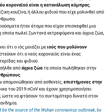
εόυ κοροναϊού είναι η κατανάλωση κόμπρας
,
ζικη κουζίνα, ή άλλου φιδιού που είχε μολυνθεί από
άνθρωπο.
ούσματα ήταν άτομα που είχαν επισκεφθεί μια
 οποία πωλεί ζωντανά εκτρεφόμενα και άγρια ​​ζώα,
ι ότι ο ιός μοιάζει με
ιούς που μολύνουν
ιστεύουν ότι ο νεός κοροναϊός είναι ένας
ερίδας και φιδιού.
ροήλθε από
άγρια ζώα
τα οποία πωλήθηκαν στην
νθρώπους
.
ου απομονώθηκαν από ασθενείς,
επιστήμονες στην
δικα του 2019-nCoV και έχουν χρησιμοποιήσει
, ώστε να φτάσουν το συντομότερο δυνατό στον
πανδημία.
 be the source of the Wuhan coronavirus outbreak, by