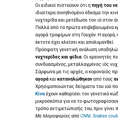
Οι ειδικοί πιστεύουν ότι η
πηγή του ν
ιδιαίτερα συνηθισμένο έδεσμα την κινέ
νυχτερίδα και μετέδωσε τον ιό στον 
Πολλά από τα πρώτα επιβεβαιωμένα κρ
αγορά τροφίμων στη Γουχάν. Η αγορά, η
έκτοτε έχει κλείσει και απολυμανθεί.
Πρόσφατη γενετική ανάλυση υποδηλώνε
νυχτερίδες και φίδια
. Οι ερευνητές π
συνδυασμένος, μεταλλαγμένος ιός νυχτ
Σύμφωνα με τις αρχές, ο κοροναϊός π
αγορά
και
καταναλώθηκαν
από τους
α
Χρησιμοποιώντας δείγματα του ιού π
Κίνα
έχουν καθορίσει τον γενετικό κώ
μικροσκόπια για να το φωτογραφίσουν
τρόπο αντιμετώπισής του, πριν γίνει 
Με πληροφορίες από
CNNi: Snakes could