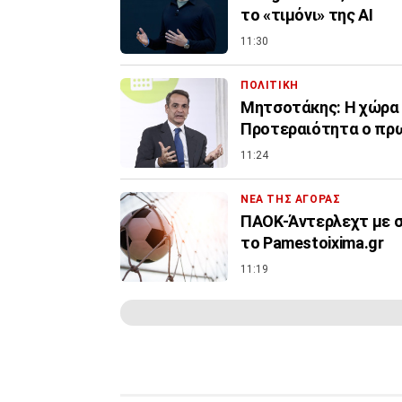
το «τιμόνι» της ΑΙ
11:30
ΠΟΛΙΤΙΚΗ
Μητσοτάκης: Η χώρα δ
Προτεραιότητα ο πρ
11:24
ΝΕΑ ΤΗΣ ΑΓΟΡΑΣ
ΠΑΟΚ-Άντερλεχτ με σ
το Pamestoixima.gr
11:19