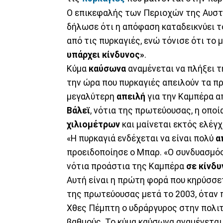
Ο επικεφαλής των Περιοχών της Αυσ
δήλωσε ότι η απόφαση καταδεικνύει 
από τις πυρκαγιές, ενώ τόνισε ότι το 
υπάρχει κίνδυνος»
.
Κύμα
καύσωνα
αναμένεται να πλήξει 
την ώρα που πυρκαγιές απειλούν τα π
μεγαλύτερη
απειλή
για την Καμπέρα α
Βάλεϊ
, νότια της πρωτεύουσας, η οποί
χιλιομέτρων
και μαίνεται εκτός ελέγχ
«Η πυρκαγιά ενδέχεται να είναι πολύ
α
προειδοποίησε ο Μπαρ. «Ο συνδυασμός
νότια προάστια της Καμπέρα
σε κίνδυ
Αυτή είναι η πρώτη φορά που κηρύσσ
της πρωτεύουσας μετά το 2003, όταν 
Χθες Πέμπτη ο υδράργυρος στην πολι
βαθμούς. Το κύμα καύσωνα αναμένεται 