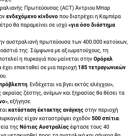
τραλιανής Πρωτεύουσας (ACT) Άντριου Μπαρ
τον
ενδεχόμενο κίνδυνο
που διατρέχει η Καμπέρα
μέτρο θα παραμείνει σε ισχύ
«για όσο διάστημα
την αυστραλιανή πρωτεύουσα των 400.000 κατοίκων,
ροάστιά της. Σύμφωνα με αξιωματούχους, τη
ποτελεί η πυρκαγιά που μαίνεται στην
Ορόραλ
α έχει επεκταθεί σε μια περιοχή
185 τετραγωνικών
ου.
πρόβλεπτη
. Ενδέχεται να βγει εκτός ελέγχου»,
 ακραίας ζέστης, ανέμων και ξηρασίας θα θέσει τα
νο
», εξήγησε.
εται
κατάσταση έκτακτης ανάγκης
στην περιοχή
πυρκαγιές είχαν καταστρέψει σχεδόν
500 σπίτια
.
τεία της
Νότιας Αυστραλίας
έφτασε τους 40
να μετακινηθεί προς τα ανατολικά και σήμερα θα