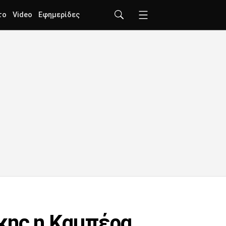
το
Video
Εφημερίδες
κης η Καμπέρα