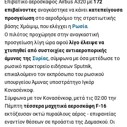
Επιβατικό αεροσκάφος Airbus A320 με
172
επιβαίνοντες
αναγκάστηκε να κάνει
κατεπείγουσα
προσγείωση
στο αεροδρόμιο της στρατιωτικής
βάσης Χμάιμιμ, που ελέγχει η
Ρωσία
.
Ο πιλότος προχώρησε στην αναγκαστική
προσγείωση λίγη ώρα αφού
λίγο έλειψε να
χτυπηθεί από συστοιχίες αντιαεροπορικής
άμυνας της
Συρίας
, σύμφωνα με όσα μετέδωσε το
ρωσικό πρακτορείο ειδήσεων Sputnik,
επικαλούμενο τον εκπρόσωπο του ρωσικού
υπουργείου Άμυνας υποστράτηγο Ιγκόρ
Κονασένκοφ.
Σύμφωνα με τον Κονασένκοφ, μετά τις 02:00 την
Πέμπτη
τέσσερα μαχητικά αεροσκάφη F-16
εκτόξευσαν οκτώ πυραύλους αέρος - επιφανείας
εναντίον θέσεων σε προάστια της Δαμασκού. Οι