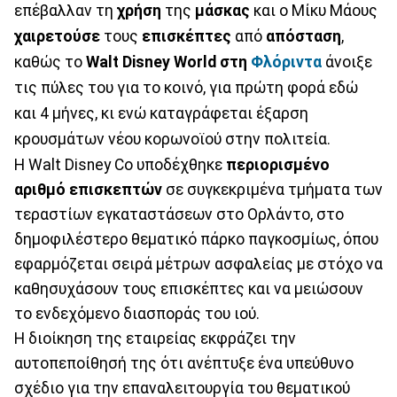
επέβαλλαν τη
χρήση
της
μάσκας
και ο Μίκυ Μάους
χαιρετούσε
τους
επισκέπτες
από
απόσταση
,
καθώς το
Walt Disney World στη
Φλόριντα
άνοιξε
τις πύλες του για το κοινό, για πρώτη φορά εδώ
και 4 μήνες, κι ενώ καταγράφεται έξαρση
κρουσμάτων νέου κορωνοϊού στην πολιτεία.
Η Walt Disney Co υποδέχθηκε
περιορισμένο
αριθμό επισκεπτών
σε συγκεκριμένα τμήματα των
τεραστίων εγκαταστάσεων στο Ορλάντο, στο
δημοφιλέστερο θεματικό πάρκο παγκοσμίως, όπου
εφαρμόζεται σειρά μέτρων ασφαλείας με στόχο να
καθησυχάσουν τους επισκέπτες και να μειώσουν
το ενδεχόμενο διασποράς του ιού.
Η διοίκηση της εταιρείας εκφράζει την
αυτοπεποίθησή της ότι ανέπτυξε ένα υπεύθυνο
σχέδιο για την επαναλειτουργία του θεματικού