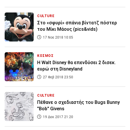
CULTURE
Στο «σφυρί» σπάνια βίντατζ πόστερ
του Μίκι Μάους (pics&vids)
17 Νοε 2018 10:05
ΚΟΣΜΟΣ
Η Walt Disney θα επενδύσει 2 δισεκ.
ευρώ στη Disneyland
27 Φεβ 2018 23:50
CULTURE
Πέθανε ο σχεδιαστής του Bugs Bunny
"Bob" Givens
19 Δεκ 2017 21:20