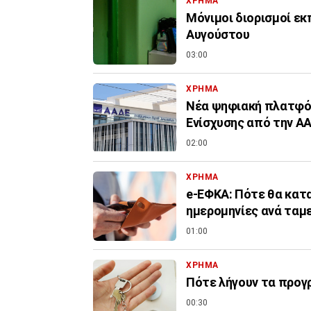
ΧΡΗΜΑ
Μόνιμοι διορισμοί εκ
Αυγούστου
03:00
ΧΡΗΜΑ
Νέα ψηφιακή πλατφόρ
Ενίσχυσης από την Α
02:00
ΧΡΗΜΑ
e-ΕΦΚΑ: Πότε θα κατα
ημερομηνίες ανά ταμ
01:00
ΧΡΗΜΑ
Πότε λήγουν τα προγρ
00:30