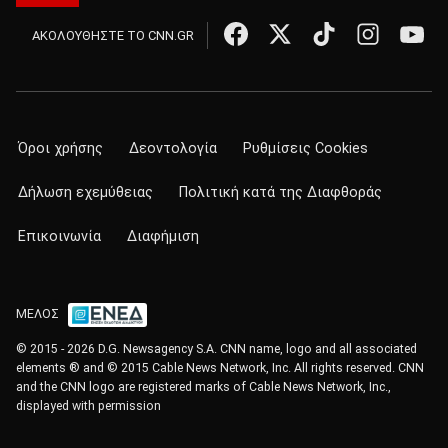
ΑΚΟΛΟΥΘΗΣΤΕ ΤΟ CNN.GR
Όροι χρήσης
Δεοντολογία
Ρυθμίσεις Cookies
Δήλωση εχεμύθειας
Πολιτική κατά της Διαφθοράς
Επικοινωνία
Διαφήμιση
ΜΕΛΟΣ
© 2015 - 2026 D.G. Newsagency S.A. CNN name, logo and all associated
elements ® and © 2015 Cable News Network, Inc. All rights reserved. CNN
and the CNN logo are registered marks of Cable News Network, Inc.,
displayed with permission