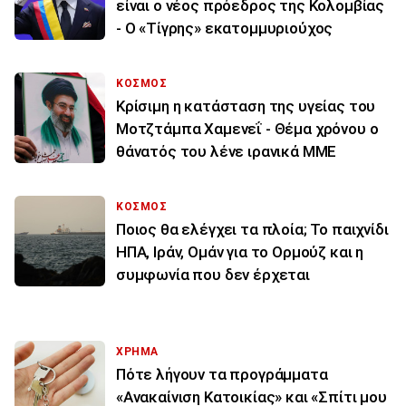
είναι ο νέος πρόεδρος της Κολομβίας
- Ο «Τίγρης» εκατομμυριούχος
ΚΟΣΜΟΣ
Κρίσιμη η κατάσταση της υγείας του
Μοτζτάμπα Χαμενεΐ - Θέμα χρόνου ο
θάνατός του λένε ιρανικά ΜΜΕ
ΚΟΣΜΟΣ
Ποιος θα ελέγχει τα πλοία; Το παιχνίδι
ΗΠΑ, Ιράν, Ομάν για το Ορμούζ και η
συμφωνία που δεν έρχεται
ΧΡΗΜΑ
Πότε λήγουν τα προγράμματα
«Ανακαίνιση Κατοικίας» και «Σπίτι μου