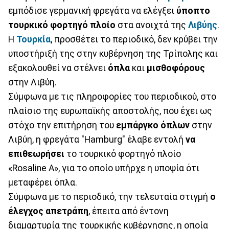
εμπόδισε γερμανική φρεγάτα να ελέγξει
ύποπτο
τουρκικό φορτηγό πλοίο
στα ανοιχτά της
Λιβύης
.
Η
Τουρκία
, προσθέτει το περιοδικό, δεν κρύβει την
υποστήριξή της στην κυβέρνηση της Τρίπολης και
εξακολουθεί να στέλνει
όπλα
και
μισθοφόρους
στην Λιβύη.
Σύμφωνα με τις πληροφορίες του περιοδικού, στο
πλαίσιο της ευρωπαϊκής αποστολής, που έχει ως
στόχο την επιτήρηση του
εμπάργκο όπλων
στην
Λιβύη, η φρεγάτα "Hamburg" έλαβε εντολή
να
επιθεωρήσει
το τουρκικό φορτηγό πλοίο
«Rosaline A», για το οποίο υπήρχε η υποψία ότι
μεταφέρει όπλα.
Σύμφωνα με το περιοδικό, την τελευταία στιγμή
ο
έλεγχος απετράπη
, έπειτα από έντονη
διαμαρτυρία της τουρκικής κυβέρνησης, η οποία