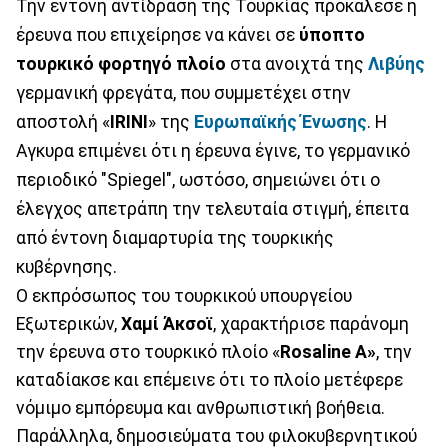
Την έντονη αντίδραση της Τουρκίας προκάλεσε η
έρευνα που επιχείρησε να κάνει σε
ύποπτο
τουρκικό φορτηγό πλοίο
στα ανοιχτά της
Λιβύης
γερμανική φρεγάτα, που συμμετέχει στην
αποστολή «
IRINI
» της
Ευρωπαϊκής
Ένωσης
. Η
Αγκυρα επιμένει ότι η έρευνα έγινε, το γερμανικό
περιοδικό "Spiegel", ωστόσο, σημειώνει ότι ο
έλεγχος απετράπη την τελευταία στιγμή, έπειτα
από έντονη διαμαρτυρία της τουρκικής
κυβέρνησης.
Ο εκπρόσωπος του τουρκικού υπουργείου
Εξωτερικών,
Χαμί Άκσοϊ
, χαρακτήρισε παράνομη
την έρευνα στο τουρκικό πλοίο «
Rosaline A»
, την
καταδίακσε και επέμεινε ότι το πλοίο μετέφερε
νόμιμο εμπόρευμα και ανθρωπιστική βοήθεια.
Παράλληλα, δημοσιεύματα του φιλοκυβερνητικού