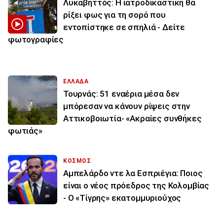
Λυκαβηττός: Η ιατροδικαστική θα
ρίξει φως για τη σορό που
εντοπίστηκε σε σπηλιά - Δείτε
φωτογραφίες
ΕΛΛΑΔΑ
Τουρνάς: 51 εναέρια μέσα δεν
μπόρεσαν να κάνουν ρίψεις στην
Αττικοβοιωτία- «Ακραίες συνθήκες
φωτιάς»
ΚΟΣΜΟΣ
Αμπελάρδο ντε λα Εσπριέγια: Ποιος
είναι ο νέος πρόεδρος της Κολομβίας
- Ο «Τίγρης» εκατομμυριούχος