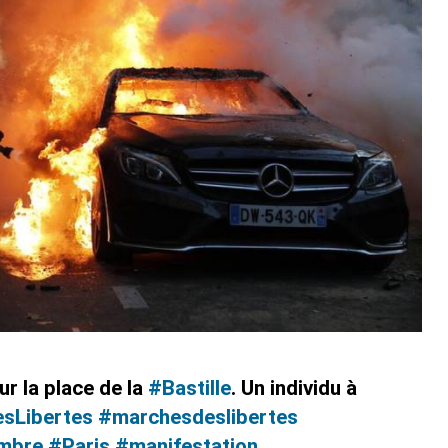
ur la place de la
#Bastille
. Un individu à
sLibertes
#marchesdeslibertes
mbre
#Paris
#manifestation