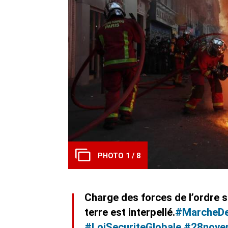
PHOTO 1 / 8
Charge des forces de l’ordre s
terre est interpellé.
#MarcheDe
#LoiSecuriteGlobale
#28nove