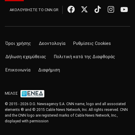
ΑΚΟΛΟΥΘΗΣΤΕ ΤΟ CNN.GR
Όροι χρήσης
Δεοντολογία
Ρυθμίσεις Cookies
Δήλωση εχεμύθειας
Πολιτική κατά της Διαφθοράς
Επικοινωνία
Διαφήμιση
ΜΕΛΟΣ
© 2015 - 2026 D.G. Newsagency S.A. CNN name, logo and all associated
elements ® and © 2015 Cable News Network, Inc. All rights reserved. CNN
and the CNN logo are registered marks of Cable News Network, Inc.,
displayed with permission