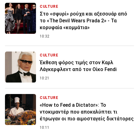
CULTURE
Στο «σφυρί» ρούχα και αξεσουάρ από
το «The Devil Wears Prada 2» - Τα
κορυφαία «κομμάτια»
10:32
CULTURE
Έκθεση φόρος τιμής στον Καρλ
Λάγκερφλεντ από τον Οίκο Fendi
10:21
CULTURE
«How to Feed a Dictator»: Το
ντοκιμαντέρ που αποκαλύπτει τι
έτρωγαν οι πιο αιμοσταγείς δικτάτορες
10:11