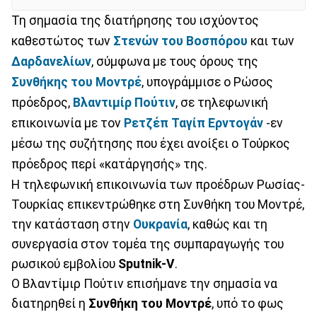
Τη σημασία της διατήρησης του ισχύοντος
καθεστώτος των
Στενών του Βοσπόρου
και των
Δαρδανελίων
, σύμφωνα με τους όρους της
Συνθήκης του Μοντρέ
, υπογράμμισε ο Ρώσος
πρόεδρος,
Βλαντιμίρ Πούτιν
, σε τηλεφωνική
επικοινωνία με τον
Ρετζέπ Ταγίπ Ερντογάν
-εν
μέσω της συζήτησης που έχει ανοίξει ο Τούρκος
πρόεδρος περί «κατάργησής» της.
Η τηλεφωνική επικοινωνία των προέδρων Ρωσίας-
Τουρκίας επικεντρώθηκε στη Συνθήκη του Μοντρέ,
την κατάσταση στην
Ουκρανία
, καθώς και τη
συνεργασία στον τομέα της συμπαραγωγής του
ρωσικού εμβολίου
Sputnik-V
.
Ο Βλαντίμιρ Πούτιν επισήμανε την σημασία να
διατηρηθεί η
Συνθήκη του Μοντρέ
, υπό το φως