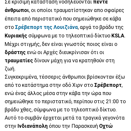
Σε κρίσιμη κατάσταση νοσηλεύονται
πέντε
άνθρωποι
, οι οποίοι τραυματίστηκαν απο σφαίρες
έπειτα από περιστατικό που σημειώθηκε σε κάβα
στο
Σρέβεπορτ της Λουιζιάνα
, αργά το βράδυ της
Κυριακής
σύμφωνα με το τηλεοπτικό δίκτυο
KSLA
.
Μέχρι στιγμής, δεν είναι γνωστός ποιος είναι ο
δράστης
ενώ οι Αρχές διευκρίνισαν ότι οι
τραυματίες
δίνουν μάχη για να κρατηθούν στη
ζωή.
Συγκεκριμένα, τέσσερις άνθρωποι βρίσκονταν έξω
από το κατάστημα στην οδό Χιρν στο
Σρέβεπορτ
,
ενώ ένας άλλος μέσα στην κάβα την ώρα που
σημειώθηκε το περιστατικό, περίπου στις 21:00 το
βράδυ χθες, σύμφωνα με το τηλεοπτικό δίκτυο.
Αυτό το συμβάν έρχεται μετά τα τραγικά γεγονότα
στην
Ινδιανάπολη
όπου την Παρασκευή
Οχτώ