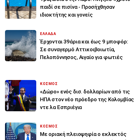
παιδί σε πισίνα - Προσήχθησαν
ιδιοκτήτης και γονείς
ΕΛΛΑΔΑ
Έρχονται 39άρια και έως 9 μποφόρ:
Σε συναγερμό Αττικοιβοιωτία,
Πελοπόννησος, Αιγαίο για φωτιές
ΚΟΣΜΟΣ
«Δώρο» ενός δισ. δολλαρίων από τις
ΗΠΑ στον νέο πρόεδρο της Κολομβίας
ντε λα Εσπριέγια
ΚΟΣΜΟΣ
Με οριακή πλειοψηφία ο εκλεκτός