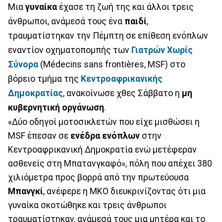
Μια
γυναίκα
έχασε τη ζωή της και άλλοι τρεις
άνθρωποι, ανάμεσά τους ένα
παιδί
,
τραυματίστηκαν την Πέμπτη σε επίθεση ενόπλων
εναντίον οχηματοπομπής των
Γιατρών Χωρίς
Σύνορα
(Médecins sans frontières, MSF) στο
βόρειο τμήμα της
Κεντροαφρικανικής
Δημοκρατίας
, ανακοίνωσε χθες Σάββατο η
μη
κυβερνητική οργάνωση
.
«Δύο οδηγοί μοτοσικλετών που είχε μισθώσει η
MSF έπεσαν σε
ενέδρα ενόπλων
στην
Κεντροαφρικανική Δημοκρατία ενώ μετέφεραν
ασθενείς στη Μπατανγκαφό», πόλη που απέχει 380
χιλιόμετρα προς βορρά από την πρωτεύουσα
Μπανγκί
, ανέφερε η ΜΚΟ διευκρινίζοντας ότι μια
γυναίκα σκοτώθηκε και τρεις άνθρωποι
τραυματίστηκαν, ανάμεσά τους μια μητέρα και το