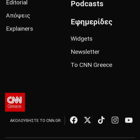
Editorial
Podcasts
Απόψεις
Εφημερίδες
Explainers
Widgets
Newsletter
Το CNN Greece
ΑΚΟΛΟΥΘΗΣΤΕ ΤΟ CNN.GR